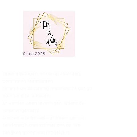
Sinds 2023
Openingsdagen: enkel op zaterdag,
zondag en feestdagen.
Gelieve uw bestelling minstens 24 uur op
voorhand te plaatsen.
Er worden geen leveringen tijdens de
week uitgevoerd.
Last-minute bestelling? Neem gerust
telefonisch contact met ons op. We
bekijken graag wat mogelijk is.