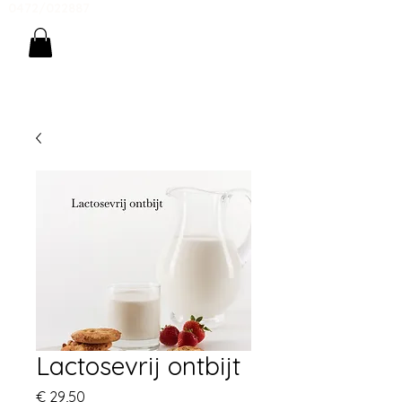
0472/022887
Lactosevrij ontbijt
Prijs
€ 29,50