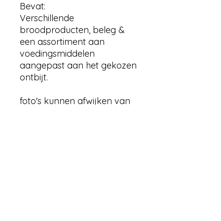
Bevat:
Verschillende
broodproducten, beleg &
een assortiment aan
voedingsmiddelen
aangepast aan het gekozen
ontbijt.
foto's kunnen afwijken van
het gekozen ontbijt
verzending
Gratis verzending binnen een straal
allergenen en samenstelling
van 15km van hooglede.
Indien je bestemming buiten de
straal is, gelieve contact op te
Heeft u een allergie ?
nemen voor meer informatie