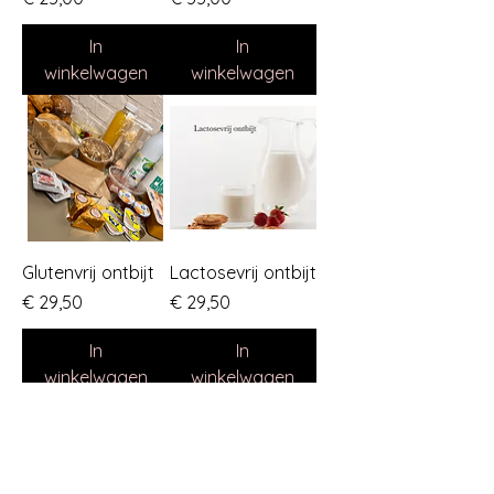
In
In
winkelwagen
winkelwagen
Glutenvrij ontbijt
Lactosevrij ontbijt
Prijs
Prijs
€ 29,50
€ 29,50
In
In
winkelwagen
winkelwagen
Populair