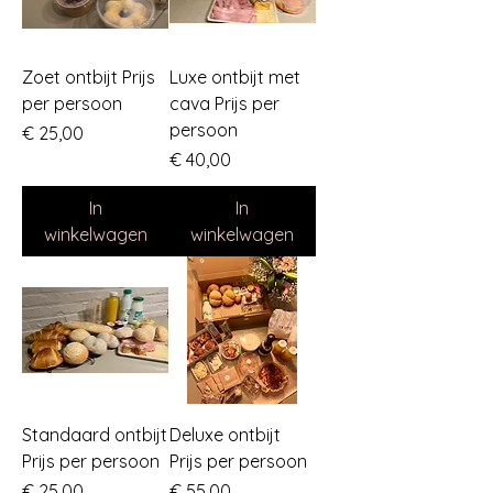
Zoet ontbijt Prijs
Luxe ontbijt met
per persoon
cava Prijs per
persoon
Prijs
€ 25,00
Prijs
€ 40,00
In
In
winkelwagen
winkelwagen
Standaard ontbijt
Deluxe ontbijt
Prijs per persoon
Prijs per persoon
Prijs
Prijs
€ 25,00
€ 55,00