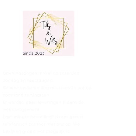
Sinds 2023
Openingsdagen: enkel op zaterdag,
zondag en feestdagen.
Gelieve uw bestelling minstens 24 uur op
voorhand te plaatsen.
Er worden geen leveringen tijdens de
week uitgevoerd.
Last-minute bestelling? Neem gerust
telefonisch contact met ons op. We
bekijken graag wat mogelijk is.