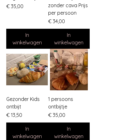
zonder cava Prijs
Prijs
€ 35,00
per persoon
Prijs
€ 34,00
In
In
winkelwagen
winkelwagen
Gezonder Kids
1 persoons
ontbijt
ontbijtje
Prijs
Prijs
€ 13,50
€ 35,00
In
In
winkelwagen
winkelwagen