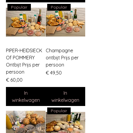
Populair
Populair
PIPER-HEIDSIECK
Champagne
Of POMMERY
ontbijt Prijs per
Ontbijt Prijs per
persoon
persoon
Prijs
€ 49,50
Prijs
€ 60,00
In
In
winkelwagen
winkelwagen
Populair